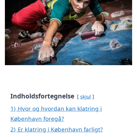
Indholdsfortegnelse
skjul
1)
Hvor og hvordan kan klatring i
København foregå?
2)
Er klatring i København farligt?